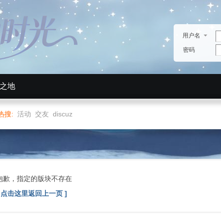
用户名
密码
生之地
热搜:
活动
交友
discuz
抱歉，指定的版块不存在
[ 点击这里返回上一页 ]