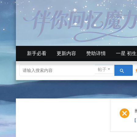
新手必看
更新内容
赞助详情
一星 初
帖子